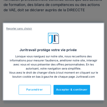
de formation, des bilans de compétences ou des actions
de VAE, doit se déclarer auprès de la DIRECCTE
Reporter sans choisir
Juritravail protège votre vie privée
Lorsque vous naviguez sur notre site, nous recueillons des
informations pour mesurer l’audience, améliorer notre site, interagir
Une question
?
avec vous et vous présenter des offres personnalisées. En les
autorisant, votre navigation sera simplifiée.
Nos juristes vous répondent
Vous avez le droit de changer d’avis à tout moment en cliquant sur le
bouton cookie en bas à gauche de chaque page Juritravail.com
gratuitement en 24h
Paramétrer
Accepter & continuer
Je pose ma question