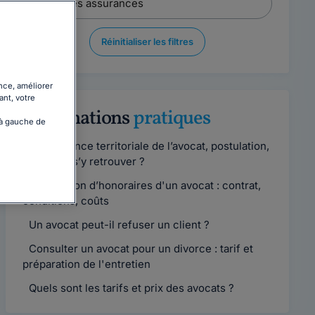
Réinitialiser les filtres
nce, améliorer
ant, votre
Informations
pratiques
 à gauche de
Compétence territoriale de l’avocat, postulation,
comment s’y retrouver ?
Convention d’honoraires d'un avocat : contrat,
conditions, coûts
Un avocat peut-il refuser un client ?
Consulter un avocat pour un divorce : tarif et
préparation de l'entretien
Quels sont les tarifs et prix des avocats ?