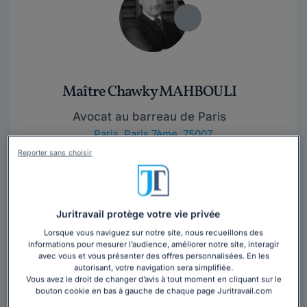
Maître Chawky MAHBOULI
Avocat au barreau de Paris
Paris
,
Paris 7ème, 75007
Reporter sans choisir
Contacter cet avocat
Maître Chawky MAHBOULI est Avocat au Barreau de
Juritravail protège votre vie privée
Paris, il est également Docteur en Droit Diplômé de
Lorsque vous naviguez sur notre site, nous recueillons des
l’Université Paris 1...
Lire la suite
informations pour mesurer l’audience, améliorer notre site, interagir
avec vous et vous présenter des offres personnalisées. En les
autorisant, votre navigation sera simplifiée.
Vous avez le droit de changer d’avis à tout moment en cliquant sur le
bouton cookie en bas à gauche de chaque page Juritravail.com