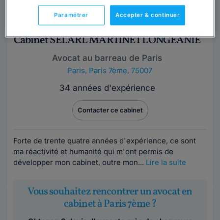
Paramétrer
Accepter & continuer
Cabinet SELARL MARTINET LONGEANIE
Avocat au barreau de Paris
Paris
,
Paris 7ème, 75007
34 années d'expérience
Contacter ce cabinet
Forte de trente quatre années d'expérience, ce sont
ma réactivité et humanité qui m'ont permis de
développer mon cabinet, outre mon...
Lire la suite
Vous souhaitez rencontrer un avocat en
cabinet à Paris 7ème ?