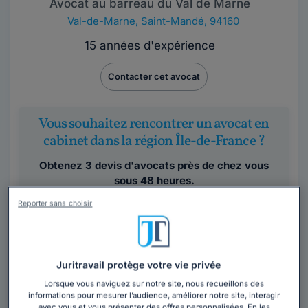
Avocat au barreau du Val de Marne
Val-de-Marne
,
Saint-Mandé, 94160
15 années d'expérience
Contacter cet avocat
Vous souhaitez rencontrer un avocat en
cabinet dans la région Île-de-France ?
Obtenez 3 devis d'avocats près de chez vous
sous 48 heures.
Reporter sans choisir
Trouver un avocat
Juritravail protège votre vie privée
Lorsque vous naviguez sur notre site, nous recueillons des
informations pour mesurer l’audience, améliorer notre site, interagir
avec vous et vous présenter des offres personnalisées. En les