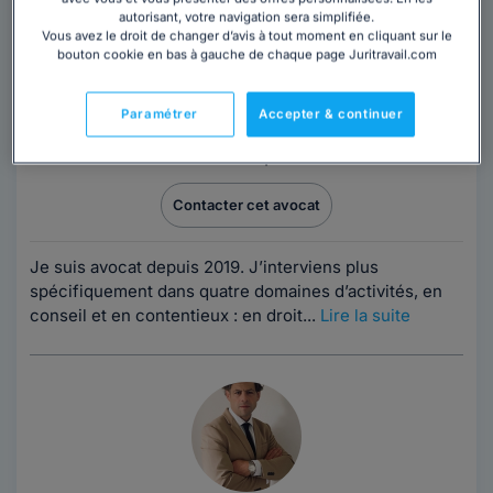
autorisant, votre navigation sera simplifiée.
Vous avez le droit de changer d’avis à tout moment en cliquant sur le
Maître Jean Loup MIRABEL
bouton cookie en bas à gauche de chaque page Juritravail.com
Avocat au barreau de Paris
Paris
,
Paris 1er, 75001
Paramétrer
Accepter & continuer
7 années d'expérience
Contacter cet avocat
Je suis avocat depuis 2019. J’interviens plus
spécifiquement dans quatre domaines d’activités, en
conseil et en contentieux : en droit...
Lire la suite