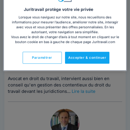
Juritravail protège votre vie privée
Lorsque vous naviguez sur notre site, nous recueillons des
informations pour mesurer l’audience, améliorer notre site, interagir
avec vous et vous présenter des offres personnalisées. En les
autorisant, votre navigation sera simplifiée.
Vous avez le droit de changer d’avis à tout moment en cliquant sur le
Maître Patrick BRABANT
bouton cookie en bas à gauche de chaque page Juritravail.com
Paris
,
Paris 1er, 75001
Paramétrer
Accepter & continuer
Contacter cet avocat
Avocat en droit du travail, intervient aussi bien en
conseil qu'en gestion des contentieux du droit du
travail devant les juridictions...
Lire la suite