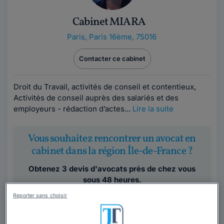
Cabinet MIARA
Paris
,
Paris 16ème, 75016
Contacter ce cabinet
Droit du Travail, activités de conseil et contentieux,
Activités de conseil auprès des salariés et des
employeurs - rédaction d’actes...
Lire la suite
Vous souhaitez rencontrer un avocat en
cabinet dans la région Île-de-France ?
Obtenez 3 devis d'avocats près de chez vous
sous 48 heures.
Reporter sans choisir
Trouver un avocat