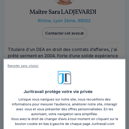
Maître Sara LADJEVARDI
Rhône
,
Lyon 2ème, 69002
Contacter cet avocat
Titulaire d'un DEA en droit des contrats d’affaires, j'ai
prêté serment en 2004. Forte d’une solide expérience
en droit de la consommation...
Lire la suite
Reporter sans choisir
Vous souhaitez rencontrer un avocat en
cabinet à Caluire-et-Cuire ?
Juritravail protège votre vie privée
Obtenez 3 devis d'avocats près de chez vous
Lorsque vous naviguez sur notre site, nous recueillons des
sous 48 heures.
informations pour mesurer l’audience, améliorer notre site, interagir
avec vous et vous présenter des offres personnalisées. En les
autorisant, votre navigation sera simplifiée.
Trouver un avocat
Vous avez le droit de changer d’avis à tout moment en cliquant sur le
bouton cookie en bas à gauche de chaque page Juritravail.com