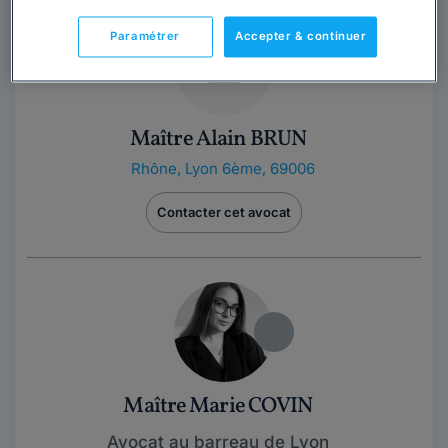
Paramétrer
Accepter & continuer
Maître Alain BRUN
Rhône
,
Lyon 6ème, 69006
Contacter cet avocat
Maître Marie COVIN
Avocat au barreau de Lyon