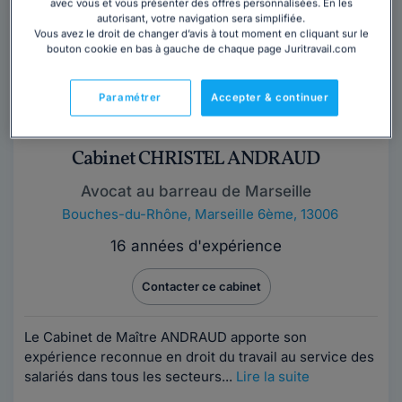
avec vous et vous présenter des offres personnalisées. En les
autorisant, votre navigation sera simplifiée.
Vous avez le droit de changer d’avis à tout moment en cliquant sur le
bouton cookie en bas à gauche de chaque page Juritravail.com
Paramétrer
Accepter & continuer
Cabinet CHRISTEL ANDRAUD
Avocat au barreau de Marseille
Bouches-du-Rhône
,
Marseille 6ème, 13006
16 années d'expérience
Contacter ce cabinet
Le Cabinet de Maître ANDRAUD apporte son
expérience reconnue en droit du travail au service des
salariés dans tous les secteurs...
Lire la suite