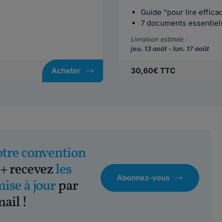
Guide "pour lire effic
7 documents essentiels 
Livraison estimée :
jeu. 13 août - lun. 17 août
Acheter
30,60€ TTC
otre convention
+ recevez
les
Abonnez-vous
mise à jour
par
ail !