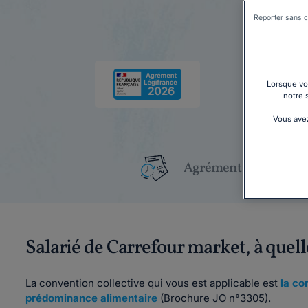
Reporter sans c
Lorsque vou
notre 
Vous avez
Agrément Légifrance
Salarié de Carrefour market, à quel
La convention collective qui vous est applicable est
la co
prédominance alimentaire
(Brochure JO n°3305).