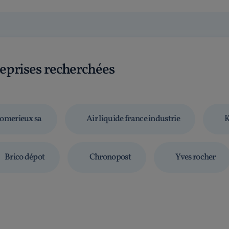
reprises recherchées
omerieux sa
Air liquide france industrie
K
Brico dépot
Chronopost
Yves rocher