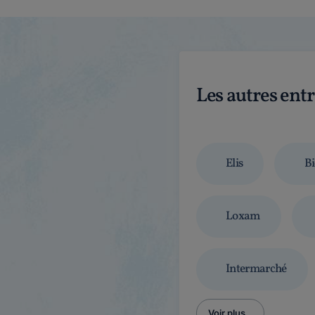
Les autres ent
Elis
Bi
Loxam
Intermarché
Voir plus