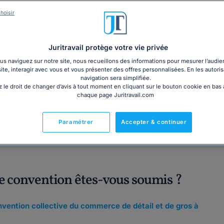
PDF
Livre plastifié au form
hoisir
3€ TTC
cm)
Garantie à jour au 06
Imprimé le jour de l'a
Juritravail protège votre vie privée
Livre + PDF
Expédition en 24/48h
s naviguez sur notre site, nous recueillons des informations pour mesurer l’audie
Chronopost
30,60€ TTC
site, interagir avec vous et vous présenter des offres personnalisées. En les autoris
navigation sera simplifiée.
 le droit de changer d’avis à tout moment en cliquant sur le bouton cookie en bas
chaque page Juritravail.com
Fabriqué en France
Paramétrer
Accepter & continuer
le convention êtes-vous soumis ?
nvention collective du commerce de détail et de gros à