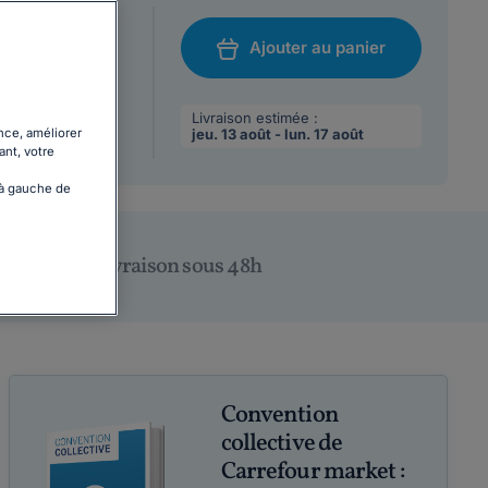
at A5 (21 x 14,8
Ajouter au panier
/08/2026
chat
 max par
Livraison estimée :
nce, améliorer
jeu. 13 août - lun. 17 août
ant, votre
 à gauche de
Livraison sous 48h
Convention
collective de
Carrefour market :