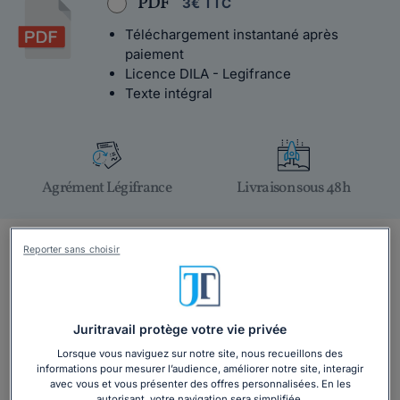
PDF
3€ TTC
Téléchargement instantané après
paiement
Licence DILA - Legifrance
Texte intégral
Agrément Légifrance
Livraison sous 48h
Salarié de Compass group france, à quelle
Reporter sans choisir
convention êtes-vous soumis ?
Vous êtes salarié de Compass Group ?
Juritravail protège votre vie privée
La convention collective qui vous est applicable est
Lorsque vous naviguez sur notre site, nous recueillons des
informations pour mesurer l’audience, améliorer notre site, interagir
la
Convention collective Restauration collective (N° IDCC :
avec vous et vous présenter des offres personnalisées. En les
1266 - N° Brochure : 3225)
.
autorisant, votre navigation sera simplifiée.