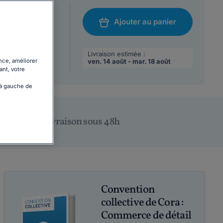
at A5 (21 x 14,8
Ajouter au panier
/08/2026
chat
 max par
Livraison estimée :
nce, améliorer
ven. 14 août - mar. 18 août
ant, votre
 à gauche de
Livraison sous 48h
Convention
collective de Cora :
Commerce de détail