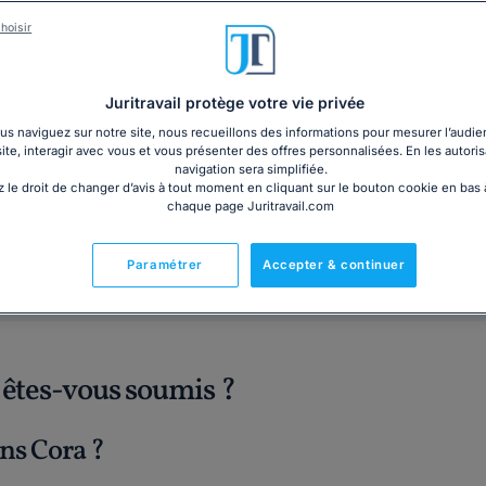
PDF
Livre plastifié au form
hoisir
3€ TTC
cm)
Garantie à jour au 07
Imprimé le jour de l'a
Juritravail protège votre vie privée
Livre + PDF
Expédition en 24/48h
s naviguez sur notre site, nous recueillons des informations pour mesurer l’audie
Chronopost
30,60€ TTC
site, interagir avec vous et vous présenter des offres personnalisées. En les autoris
navigation sera simplifiée.
 le droit de changer d’avis à tout moment en cliquant sur le bouton cookie en bas
chaque page Juritravail.com
Fabriqué en France
Paramétrer
Accepter & continuer
 êtes-vous soumis ?
ins Cora ?