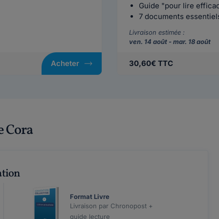
Guide "pour lire effic
7 documents essentiels 
Livraison estimée :
ven. 14 août - mar. 18 août
Acheter
30,60€ TTC
e Cora
ation
Format Livre
Livraison par Chronopost +
guide lecture