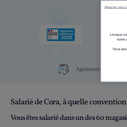
Reporter sans c
Lorsque vou
notre 
Vous avez
Agrément Légifrance
Salarié de Cora, à quelle convention
Vous êtes salarié dans un des 60 magas