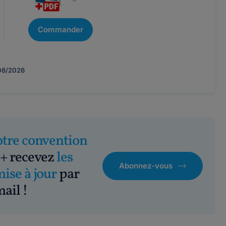
Commander
08/2026
otre convention
+ recevez
les
Abonnez-vous
mise à jour
par
ail !