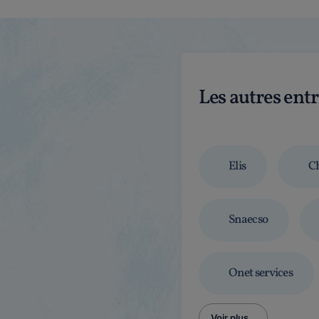
Les autres ent
Elis
Ch
Snaecso
Onet services
Voir plus