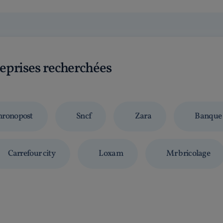
reprises recherchées
ronopost
Sncf
Zara
Banque 
Carrefour city
Loxam
Mr bricolage