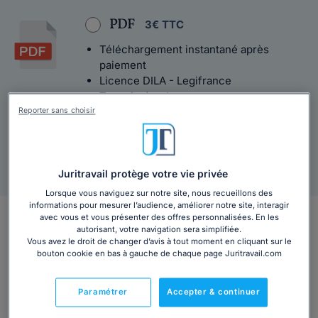
PDF
3€ TTC
Téléchargement instantané après
paiement
Licence DILA - Legifrance
Texte intégral
Reporter sans choisir
Agrément Légifrance
Livraison sous 48h
Juritravail protège votre vie privée
Lorsque vous naviguez sur notre site, nous recueillons des
informations pour mesurer l’audience, améliorer notre site, interagir
Salarié de Intermarché, à quelle convention
avec vous et vous présenter des offres personnalisées. En les
autorisant, votre navigation sera simplifiée.
êtes-vous soumis ?
Vous avez le droit de changer d’avis à tout moment en cliquant sur le
bouton cookie en bas à gauche de chaque page Juritravail.com
La convention collective qui vous est applicable est la
convention collective du commerce de détail et de gros
Paramétrer
Accepter & continuer
à prédominance alimentaire
(Brochure JO n°3305 - IDCC