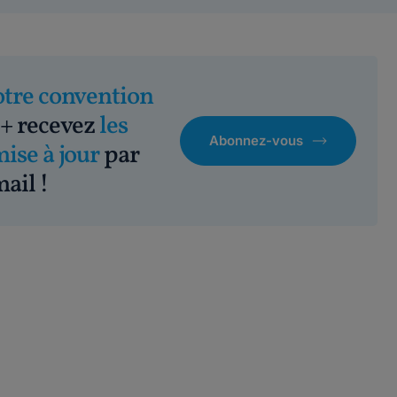
otre convention
+ recevez
les
Abonnez-vous
mise à jour
par
ail !