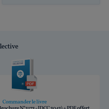
lective
Commander le livre
Brochure N°3173 - IDCC 3043) + PDF offert