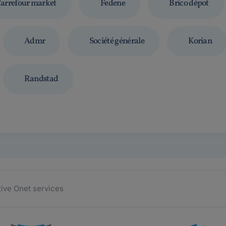
arrefour market
Fedene
Brico dépot
Admr
Société générale
Korian
Randstad
tive Onet services