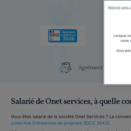
Reporter sans c
Lorsque vou
notre 
Vous avez
Agrément Légifrance
Salarié de Onet services, à quelle c
Vous êtes salarié de la société Onet Services ? La convent
collective Entreprises de propreté (IDCC 3043)
.