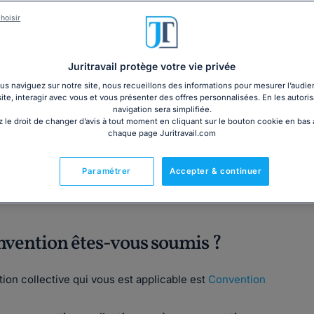
3€ TTC
cm)
hoisir
Garantie à jour au 07
Imprimé le jour de l'a
Livre + PDF
Expédition en 24/48h
Juritravail protège votre vie privée
Chronopost
30,60€ TTC
s naviguez sur notre site, nous recueillons des informations pour mesurer l’audie
site, interagir avec vous et vous présenter des offres personnalisées. En les autoris
navigation sera simplifiée.
 le droit de changer d’avis à tout moment en cliquant sur le bouton cookie en bas
chaque page Juritravail.com
Fabriqué en France
Paramétrer
Accepter & continuer
onvention êtes-vous soumis ?
ion collective qui vous est applicable est
Convention