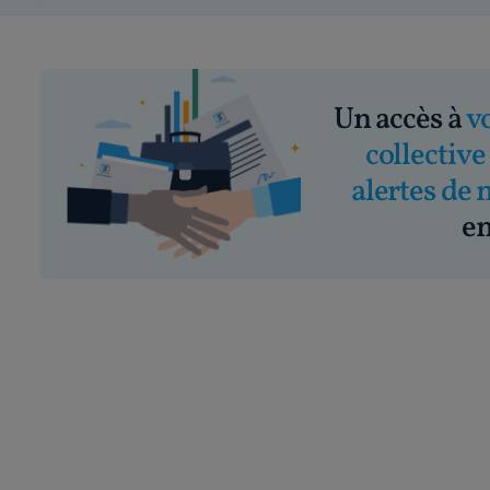
Un accès à
v
collective
alertes de 
em