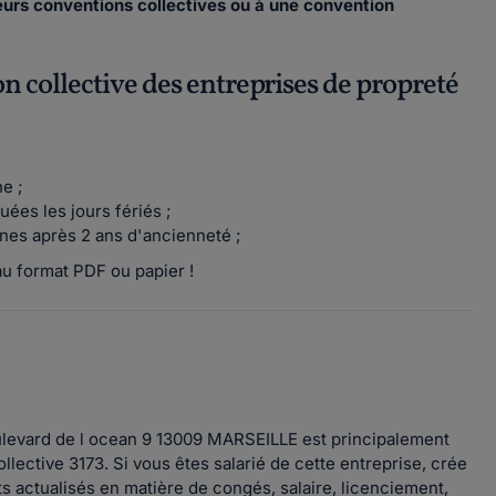
ieurs conventions collectives ou à une convention
on collective des entreprises de propreté
e ;
ées les jours fériés ;
es après 2 ans d'ancienneté ;
u format PDF ou papier !
ulevard de l ocean 9 13009 MARSEILLE est principalement
llective 3173. Si vous êtes salarié de cette entreprise, crée
its actualisés en matière de congés, salaire, licenciement,