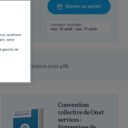
Ajouter au panier
/08/2026
chat
 max par
Livraison estimée :
ven. 14 août - lun. 17 août
nce, améliorer
ant, votre
 à gauche de
Livraison sous 48h
Convention
collective de Onet
services :
Entreprises de