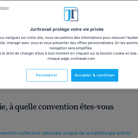
Garantie à jour au 06
hoisir
Imprimé le jour de l'a
Livre + PDF
Expédition en 24/48h
Chronopost
36,93€ TTC
Juritravail protège votre vie privée
s naviguez sur notre site, nous recueillons des informations pour mesurer l’audie
site, interagir avec vous et vous présenter des offres personnalisées. En les autoris
navigation sera simplifiée.
 le droit de changer d’avis à tout moment en cliquant sur le bouton cookie en bas
chaque page Juritravail.com
Fabriqué en France
Paramétrer
Accepter & continuer
rie, à quelle convention êtes-vous
vention collective nationale unique de la métallurgie entrée