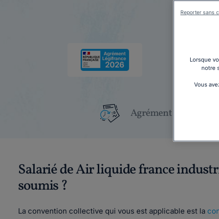
Reporter sans c
Lorsque vou
notre 
Vous avez
Agrément Légifrance
Salarié de Air liquide france indust
soumis ?
La convention collective qui vous est applicable est la
con