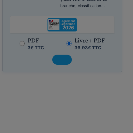
branche, classification...
PDF
Livre + PDF
3€ TTC
36,93€ TTC