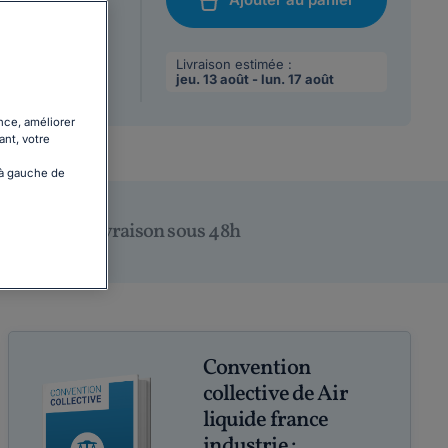
/08/2026
chat
 max par
Livraison estimée :
jeu. 13 août - lun. 17 août
nce, améliorer
ant, votre
 à gauche de
Livraison sous 48h
Convention
collective de Air
liquide france
industrie :