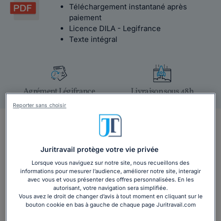
Téléchargement instantané après
paiement
Licence DILA - Legifrance
Texte intégral
Agrément Légifrance
Livraison sous 48h
Reporter sans choisir
Salarié de Adecco france, à quelle convention
êtes-vous soumis ?
Juritravail protège votre vie privée
Vous êtes salarié dans une agence d'intérim
Lorsque vous naviguez sur notre site, nous recueillons des
informations pour mesurer l’audience, améliorer notre site, interagir
Adecco ?
avec vous et vous présenter des offres personnalisées. En les
autorisant, votre navigation sera simplifiée.
La convention collective qui vous est applicable est la
Vous avez le droit de changer d’avis à tout moment en cliquant sur le
convention collective des personnels intérimaires et
bouton cookie en bas à gauche de chaque page Juritravail.com
permanents du travail temporaire du 23 janvier 1986.