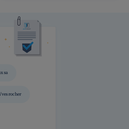
x sa
Yves rocher