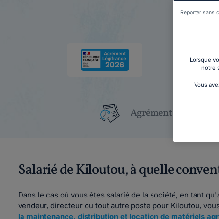
Reporter sans c
Lorsque vou
notre 
Vous avez
Agrément Légifrance
Salarié de Kiloutou, à quelle conven
Dans le cas où vous êtes salarié de la société, en tant qu'
vendeur, directeur ou tout autre poste pour Kiloutou, vou
la maintenance, distribution et location de matériels ag