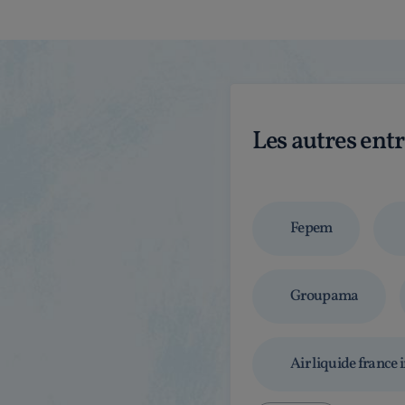
Les autres ent
Fepem
Groupama
Air liquide france 