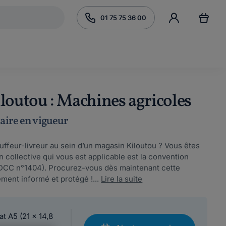
01 75 75 36 00
iloutou : Machines agricoles
laire en vigueur
ffeur-livreur au sein d’un magasin Kiloutou ? Vous êtes
n collective qui vous est applicable est la convention
 IDCC n°1404). Procurez-vous dès maintenant cette
ement informé et protégé !...
Lire la suite
at A5 (21 x 14,8