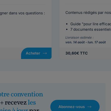
Contenus rédigés par nos
gner dans vos questions :
Guide "pour lire effic
7 documents essentiels 
Livraison estimée :
ven. 14 août - lun. 17 août
Acheter
30,60€ TTC
otre convention
+ recevez
les
Abonnez-vous
mise à jour
par