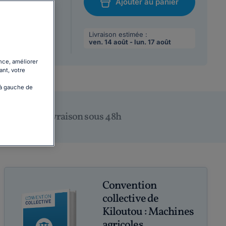
Ajouter au panier
/08/2026
chat
 max par
Livraison estimée :
ven. 14 août - lun. 17 août
nce, améliorer
ant, votre
 à gauche de
Livraison sous 48h
Convention
collective de
Kiloutou : Machines
agricoles