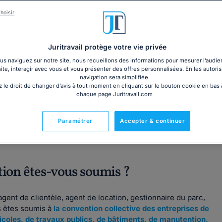
3€ TTC
cm)
Garantie à jour au 07
hoisir
Imprimé le jour de l'a
Livre + PDF
Expédition en 24/48h
Chronopost
30,60€ TTC
Juritravail protège votre vie privée
s naviguez sur notre site, nous recueillons des informations pour mesurer l’audie
site, interagir avec vous et vous présenter des offres personnalisées. En les autoris
navigation sera simplifiée.
 le droit de changer d’avis à tout moment en cliquant sur le bouton cookie en bas
chaque page Juritravail.com
Fabriqué en France
Paramétrer
Accepter & continuer
tion êtes-vous soumis ?
agent de clientèle, agent de location, gestionnaire du parc,
s êtes soumis à
la convention collective des entreprises de
ricoles, de travaux publics, de bâtiments, de manutention,