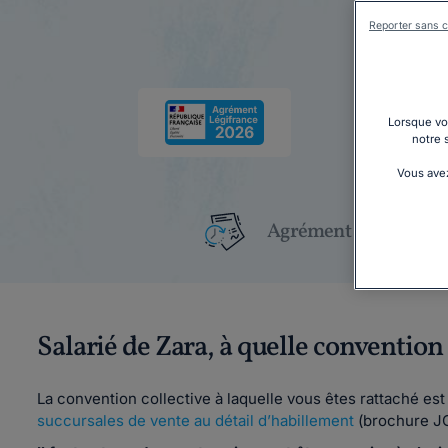
Reporter sans c
Lorsque vou
notre 
Vous avez
Agrément Légifrance
Salarié de Zara, à quelle convention
La convention collective à laquelle vous êtes rattaché est
succursales de vente au détail d’habillement
(brochure JO