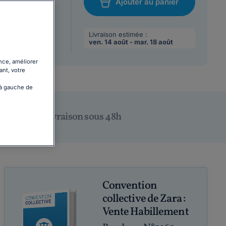
Ajouter au panier
/08/2026
chat
 max par
Livraison estimée :
ven. 14 août - mar. 18 août
nce, améliorer
ant, votre
 à gauche de
Livraison sous 48h
Convention
collective de Zara :
Vente Habillement