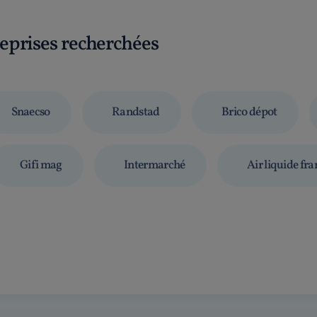
reprises recherchées
Snaecso
Randstad
Brico dépot
Gifi mag
Intermarché
Air liquide fra