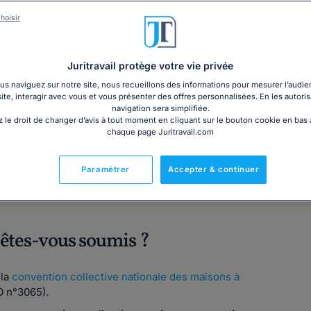
3€ TTC
cm)
Garantie à jour au 07
hoisir
Imprimé le jour de l'a
Livre + PDF
Expédition en 24/48h
Chronopost
20,05€ TTC
Juritravail protège votre vie privée
s naviguez sur notre site, nous recueillons des informations pour mesurer l’audie
site, interagir avec vous et vous présenter des offres personnalisées. En les autoris
navigation sera simplifiée.
 le droit de changer d’avis à tout moment en cliquant sur le bouton cookie en bas
chaque page Juritravail.com
Fabriqué en France
Paramétrer
Accepter & continuer
 êtes-vous soumis ?
 la
convention collective nationale des maisons à
 n°3065).