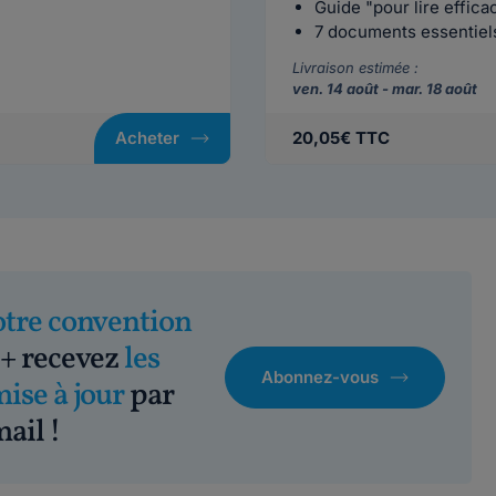
Guide "pour lire effic
7 documents essentiels 
Livraison estimée :
ven. 14 août - mar. 18 août
Acheter
20,05€ TTC
otre convention
+ recevez
les
Abonnez-vous
mise à jour
par
ail !