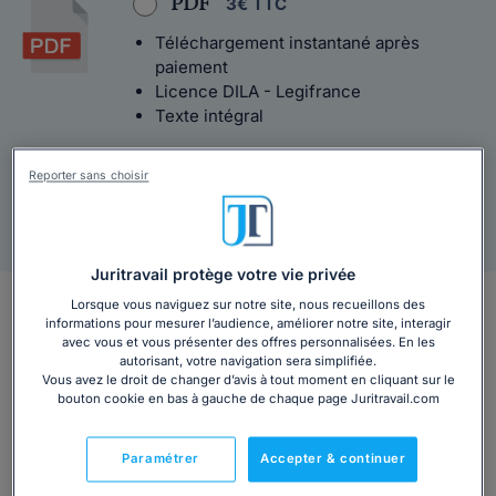
PDF
3€ TTC
Téléchargement instantané après
paiement
Licence DILA - Legifrance
Texte intégral
Reporter sans choisir
Agrément Légifrance
Livraison sous 48h
Juritravail protège votre vie privée
Salarié de Kfc, à quelle convention êtes-vous
Lorsque vous naviguez sur notre site, nous recueillons des
informations pour mesurer l’audience, améliorer notre site, interagir
soumis ?
avec vous et vous présenter des offres personnalisées. En les
autorisant, votre navigation sera simplifiée.
Vous avez le droit de changer d’avis à tout moment en cliquant sur le
Si vous êtes salarié en tant que cuisinier, caissier, gérant,
bouton cookie en bas à gauche de chaque page Juritravail.com
comptable, directeur ou tout autre poste pour le groupe
KFC, vous devez vous référer à
la convention collective
Paramétrer
Accepter & continuer
de la restauration rapide
(Brochure JO n°3245 - IDCC
n°1501).