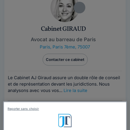
Cabinet GIRAUD
Avocat au barreau de Paris
Paris
,
Paris 7ème, 75007
Contacter ce cabinet
Le Cabinet AJ Giraud assure un double rôle de conseil
et de représentation devant les juridictions. Nous
analysons avec vous vos...
Lire la suite
Reporter sans choisir