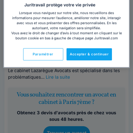
Juritravail protège votre vie privée
Maître Alexandre LAZAREGUE
Lorsque vous naviguez sur notre site, nous recueillons des
informations pour mesurer l’audience, améliorer notre site, interagir
avec vous et vous présenter des offres personnalisées. En les
Avocat au barreau de Paris
autorisant, votre navigation sera simplifiée.
Paris
,
Paris 7ème, 75007
Vous avez le droit de changer d’avis à tout moment en cliquant sur le
bouton cookie en bas à gauche de chaque page Juritravail.com
Contacter cet avocat
Paramétrer
Accepter & continuer
Un Cabinet dédié au droit du numérique et de l’Internet
Le cabinet Lazarègue Avocats est spécialisé dans les
problématiques...
Lire la suite
Vous souhaitez rencontrer un avocat en
cabinet à Paris 7ème ?
Obtenez 3 devis d'avocats près de chez vous
sous 48 heures.
Trouver un avocat