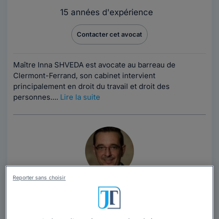
15 années d'expérience
Contacter cet avocat
Maître Inna SHVEDA est avocate au barreau de
Clermont-Ferrand, son cabinet intervient
principalement en droit du travail et droit des
personnes....
Lire la suite
Reporter sans choisir
Cabinet MOUSSY
Avocat au barreau de Clermont-Ferrand
Puy-de-Dôme
,
Clermont-Ferrand, 63000