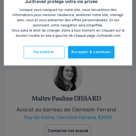
Juritravail protège votre vie privée
Lorsque vous naviguez sur notre site, nous recueillons des
Contacter ce cabinet
informations pour mesurer l’audience, améliorer notre site, interagir
avec vous et vous présenter des offres personnalisées. En les
autorisant, votre navigation sera simplifiée.
Maître Hervé MOUSSY, avocat depuis plus de 20 ans à
Vous avez le droit de changer d’avis à tout moment en cliquant sur le
CLERMONT-FERRAND, intervient dans divers domaine
bouton cookie en bas à gauche de chaque page Juritravail.com
du droit, ce qui lui permet de vous...
Lire la suite
Paramétrer
Accepter & continuer
Maître Pauline DISSARD
Avocat au barreau de Clermont-Ferrand
Puy-de-Dôme
,
Clermont-Ferrand, 63000
Contacter cet avocat