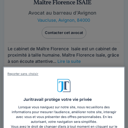
Maître Florence ISAIE
Avocat au barreau d'Avignon
Vaucluse
,
Avignon, 84000
Contacter cet avocat
Le cabinet de Maître Florence Isaïe est un cabinet de
proximité à taille humaine. Maître Florence Isaïe, grâce
à son écoute attentive...
Lire la suite
Reporter sans choisir
Juritravail protège votre vie privée
Lorsque vous naviguez sur notre site, nous recueillons des
Maître Philippe DENIS
informations pour mesurer l’audience, améliorer notre site, interagir
avec vous et vous présenter des offres personnalisées. En les
autorisant, votre navigation sera simplifiée.
Avocat au barreau d'Avignon
Vous avez le droit de changer d’avis à tout moment en cliquant sur le