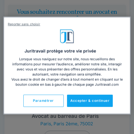
Vous souhaitez rencontrer un avocat en
cabinet dans la région Île-de-France ?
Reporter sans choisir
Obtenez 3 devis d'avocats près de chez vous
sous 48 heures.
Trouver un avocat
Juritravail protège votre vie privée
Lorsque vous naviguez sur notre site, nous recueillons des
informations pour mesurer l’audience, améliorer notre site, interagir
avec vous et vous présenter des offres personnalisées. En les
autorisant, votre navigation sera simplifiée.
Vous avez le droit de changer d’avis à tout moment en cliquant sur le
bouton cookie en bas à gauche de chaque page Juritravail.com
Paramétrer
Accepter & continuer
Cabinet M.A.R.S. IP
Avocat au barreau de Paris
Paris
,
Paris 2ème, 75002