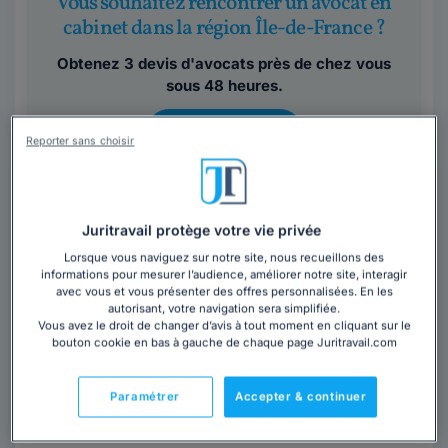
Vous souhaitez rencontrer un avocat en
cabinet dans la région Île-de-France ?
Obtenez 3 devis d'avocats près de chez vous
sous 48 heures.
Trouver un avocat
Reporter sans choisir
Juritravail protège votre vie privée
Lorsque vous naviguez sur notre site, nous recueillons des
informations pour mesurer l’audience, améliorer notre site, interagir
avec vous et vous présenter des offres personnalisées. En les
Cabinet BRONSARD
autorisant, votre navigation sera simplifiée.
Vous avez le droit de changer d’avis à tout moment en cliquant sur le
bouton cookie en bas à gauche de chaque page Juritravail.com
Avocat au barreau de Paris
Paris
,
Paris 17ème, 75017
Paramétrer
Accepter & continuer
Contacter ce cabinet