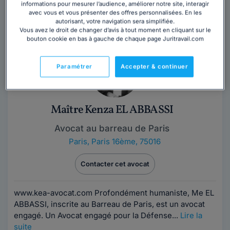
informations pour mesurer l’audience, améliorer notre site, interagir
avec vous et vous présenter des offres personnalisées. En les
Trouver un avocat
autorisant, votre navigation sera simplifiée.
Vous avez le droit de changer d’avis à tout moment en cliquant sur le
bouton cookie en bas à gauche de chaque page Juritravail.com
Paramétrer
Accepter & continuer
Maître Kenza EL ABBASSI
Avocat au barreau de Paris
Paris
,
Paris 16ème, 75016
Contacter cet avocat
www.kea-avocat.com Profondément humaniste, Me EL
ABBASSI, inscrite au Barreau de Paris, est un avocat
engagé. Un Avocat engagé pour la Défense...
Lire la
suite