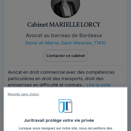
Cabinet MARIELLE LORCY
Avocat au barreau de Bordeaux
Seine-et-Marne
,
Saint-Mesmes, 77410
Contacter ce cabinet
Avocat en droit commercial avec des compétences
particulières en droit des transports, droit des
entreprises en difficulté et contrats...
Lire la suite
Reporter sans choisir
Vous souhaitez rencontrer un avocat en
cabinet dans la région Île-de-France ?
Obtenez 3 devis d'avocats près de chez vous
Juritravail protège votre vie privée
sous 48 heures.
Lorsque vous naviguez sur notre site, nous recueillons des