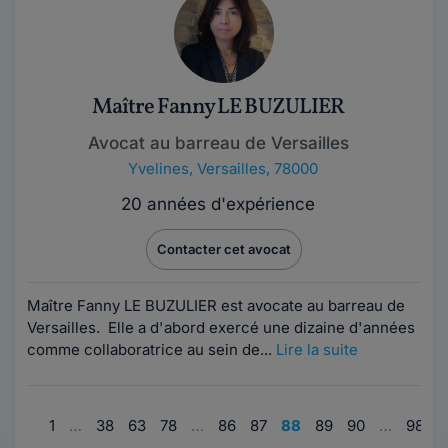
Maître Fanny LE BUZULIER
Avocat au barreau de Versailles
Yvelines
,
Versailles, 78000
20 années d'expérience
Contacter cet avocat
Maître Fanny LE BUZULIER est avocate au barreau de
Versailles. Elle a d'abord exercé une dizaine d'années
comme collaboratrice au sein de...
Lire la suite
1
…
38
63
78
…
86
87
88
89
90
…
98
1