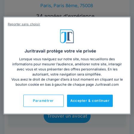
Paris
,
Paris 8ème, 75008
34 années d'expérience
Reporter sans choisir
Contacter cet avocat
Maître Caroline UZAN est avocate au barreau de Paris
Juritravail protège votre vie privée
depuis 1992. Elle conseille et défend ses clients dans
deux domaines du droit : droit de la...
Lire la suite
Lorsque vous naviguez sur notre site, nous recueillons des
informations pour mesurer l’audience, améliorer notre site, interagir
avec vous et vous présenter des offres personnalisées. En les
autorisant, votre navigation sera simplifiée.
Vous souhaitez rencontrer un avocat en
Vous avez le droit de changer d’avis à tout moment en cliquant sur le
cabinet dans la région Île-de-France ?
bouton cookie en bas à gauche de chaque page Juritravail.com
Obtenez 3 devis d'avocats près de chez vous
Paramétrer
Accepter & continuer
sous 48 heures.
Trouver un avocat