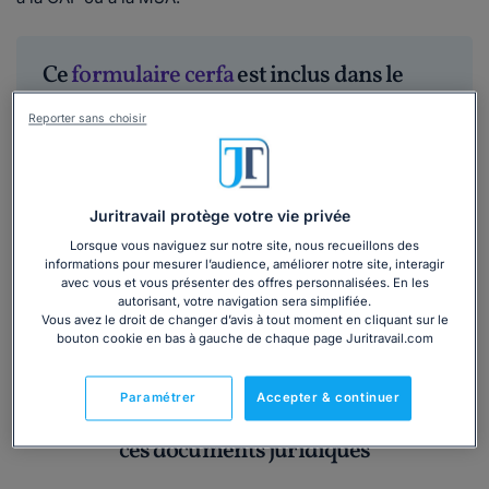
Ce
formulaire cerfa
est inclus dans le
dossier :
Reporter sans choisir
Comment toucher le RSA et les autres
allocations en 2026 ?
Juritravail protège votre vie privée
5/5
Lorsque vous naviguez sur notre site, nous recueillons des
Lire les avis
informations pour mesurer l’audience, améliorer notre site, interagir
105 139
utilisateurs ont consulté ce dossier
avec vous et vous présenter des offres personnalisées. En les
autorisant, votre navigation sera simplifiée.
Vous avez le droit de changer d’avis à tout moment en cliquant sur le
Découvrir
le dossier
bouton cookie en bas à gauche de chaque page Juritravail.com
Paramétrer
Accepter & continuer
Vous pourriez être également intéressé par
ces documents juridiques