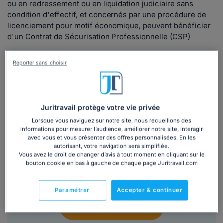
ou en redressement ou en liquidation judiciaire sans
condition d'effectif, et concernés par une procédure de
licenciement pour motif économique, peuvent bénéficier
d'un Contrat de Sécurisation Professionnelle (CSP)
Reporter sans choisir
Juritravail protège votre vie privée
Lorsque vous naviguez sur notre site, nous recueillons des
informations pour mesurer l’audience, améliorer notre site, interagir
avec vous et vous présenter des offres personnalisées. En les
Une question
?
autorisant, votre navigation sera simplifiée.
Vous avez le droit de changer d’avis à tout moment en cliquant sur le
bouton cookie en bas à gauche de chaque page Juritravail.com
Nos juristes vous répondent
gratuitement en 24h
Paramétrer
Accepter & continuer
Je pose ma question