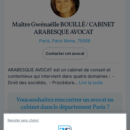
Maître Gwénaëlle BOUILLÉ / CABINET
ARABESQUE AVOCAT
Paris
,
Paris 9ème, 75009
Contacter cet avocat
ARABESQUE AVOCAT est un cabinet de conseil et
contentieux qui intervient dans quatre domaines : -
Droit des sociétés, - Procédure...
Lire la suite
Vous souhaitez rencontrer un avocat en
cabinet dans le département Paris ?
Obtenez 3 devis d'avocats près de chez vous
Reporter sans choisir
sous 48 heures.