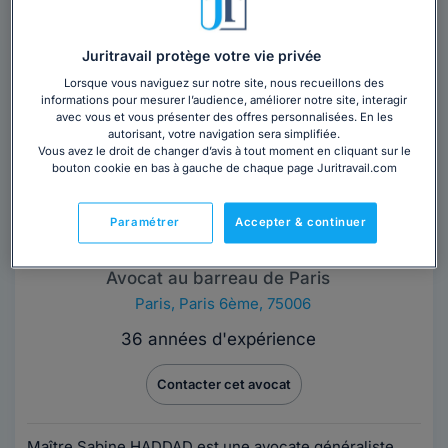
Trouver un avocat
Juritravail protège votre vie privée
Lorsque vous naviguez sur notre site, nous recueillons des
informations pour mesurer l’audience, améliorer notre site, interagir
avec vous et vous présenter des offres personnalisées. En les
autorisant, votre navigation sera simplifiée.
Vous avez le droit de changer d’avis à tout moment en cliquant sur le
bouton cookie en bas à gauche de chaque page Juritravail.com
Paramétrer
Accepter & continuer
Maître Sabine HADDAD
Avocat au barreau de Paris
Paris
,
Paris 6ème, 75006
36 années d'expérience
Contacter cet avocat
Maître Sabine HADDAD est une avocate généraliste