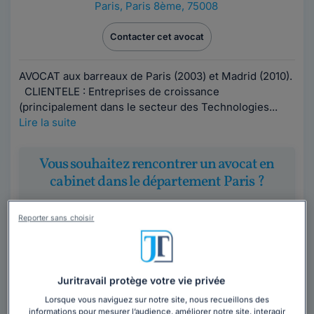
Paris
,
Paris 8ème, 75008
Contacter cet avocat
AVOCAT aux barreaux de Paris (2003) et Madrid (2010).
CLIENTELE : Entreprises de croissance
(principalement dans le secteur des Technologies...
Lire la suite
Vous souhaitez rencontrer un avocat en
cabinet dans le département Paris ?
Obtenez 3 devis d'avocats près de chez vous
Reporter sans choisir
sous 48 heures.
Trouver un avocat
Juritravail protège votre vie privée
Lorsque vous naviguez sur notre site, nous recueillons des
informations pour mesurer l’audience, améliorer notre site, interagir