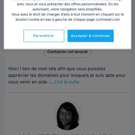
avec vous et vous présenter des offres personnalisées. En les
autorisant, votre navigation sera simplifiée.
Vous avez le droit de changer d’avis à tout moment en cliquant sur le
bouton cookie en bas à gauche de chaque page Juritravail.com
Maître Florence DUPIRÉ-NOSBAUM
Paramétrer
Accepter & continuer
Paris
,
Paris 8ème, 75008
Contacter cet avocat
Voici l lien de mon site afin que vous puissiez
apprécier les domaines pour lesquels je suis apte pour
vous venir en aide :...
Lire la suite