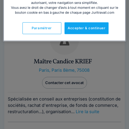
autorisant, votre navigation sera simplifiée.
Vous avez le droit de changer d’avis à tout moment en cliquant sur le
Trouver un avocat
bouton cookie en bas à gauche de chaque page Juritravail.com
Paramétrer
Accepter & continuer
Maître Candice KRIEF
Paris
,
Paris 8ème, 75008
Contacter cet avocat
Spécialisée en conseil aux entreprises (constitution de
sociétés, rachat d'entreprise, de fonds de commerce,
restructuration...), organisation...
Lire la suite