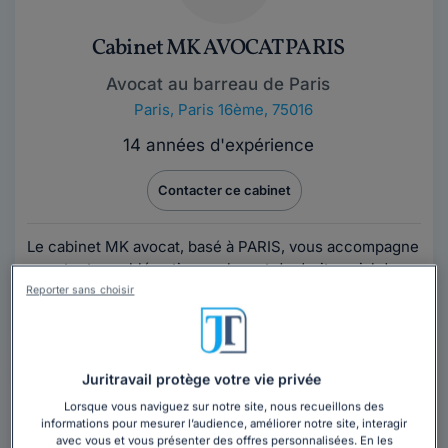
Cabinet MK AVOCAT PARIS
Avocat au barreau de Paris
Paris
,
Paris 16ème, 75016
14 années d'expérience
Contacter ce cabinet
Le cabinet MK avocat, basé à PARIS, vous accompagne
pour toute problématique relevant du droit social dans
le cadre d'un service de conseil,...
Lire la suite
Reporter sans choisir
Vous souhaitez rencontrer un avocat en
cabinet dans le département Paris ?
Juritravail protège votre vie privée
Lorsque vous naviguez sur notre site, nous recueillons des
Obtenez 3 devis d'avocats près de chez vous
informations pour mesurer l’audience, améliorer notre site, interagir
sous 48 heures.
avec vous et vous présenter des offres personnalisées. En les