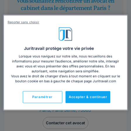
Vous souhaitez rencontrer un avocat en
cabinet dans le département Paris ?
Obtenez 3 devis d'avocats près de chez vous
Reporter sans choisir
sous 48 heures.
Trouver un avocat
Juritravail protège votre vie privée
Lorsque vous naviguez sur notre site, nous recueillons des
informations pour mesurer l’audience, améliorer notre site, interagir
avec vous et vous présenter des offres personnalisées. En les
autorisant, votre navigation sera simplifiée.
Vous avez le droit de changer d’avis à tout moment en cliquant sur le
bouton cookie en bas à gauche de chaque page Juritravail.com
Maître Jean-paul SACILE
Paramétrer
Accepter & continuer
Avocat au barreau de Paris
Paris
,
Paris 3ème, 75003
Contacter cet avocat