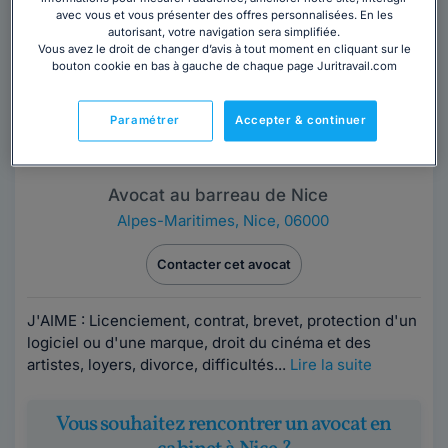
avec vous et vous présenter des offres personnalisées. En les
autorisant, votre navigation sera simplifiée.
Vous avez le droit de changer d’avis à tout moment en cliquant sur le
bouton cookie en bas à gauche de chaque page Juritravail.com
Paramétrer
Accepter & continuer
Maître Bruno GENOVESE
Avocat au barreau de Nice
Alpes-Maritimes
,
Nice, 06000
Contacter cet avocat
J'AIME : Licenciement, contrat, brevet, protection d'un
logiciel ou d'une marque, droit du cinéma et des
artistes, loyers, divorce, difficultés...
Lire la suite
Vous souhaitez rencontrer un avocat en