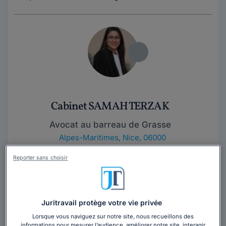
Cabinet SAMAH TERZAK
Avocat au barreau de Grasse
Alpes-Maritimes
,
Nice, 06000
Reporter sans choisir
Contacter ce cabinet
Avocate au Barreau de Grasse, j'interviens dans le
domaine du droit de la famille, du droit des étrangers et
Juritravail protège votre vie privée
de la sécurité sociale mais...
Lire la suite
Lorsque vous naviguez sur notre site, nous recueillons des
informations pour mesurer l’audience, améliorer notre site, interagir