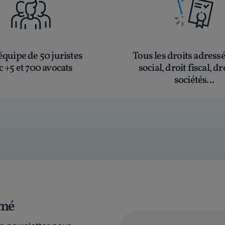
quipe de 50 juristes
Tous les droits adress
c +5 et 700 avocats
social, droit fiscal, dr
sociétés...
rmé