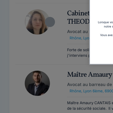
Cabinet ALEX
THEODOROPO
Lorsque vou
notre 
Avocat au barreau de
Vous avez
Rhône
,
Lyon 6ème, 690
Forte de solides expérie
j'interviens principalemen
Maître Amaury
Avocat au barreau de
Rhône
,
Lyon 6ème, 690
Maître Amaury CANTAIS est
de la sécurité sociale. Il