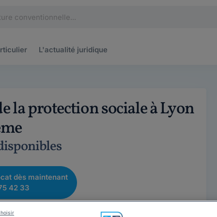
rticulier
L'actualité
juridique
e la protection sociale à Lyon
ème
 disponibles
cat dès maintenant
75 42 33
hoisir