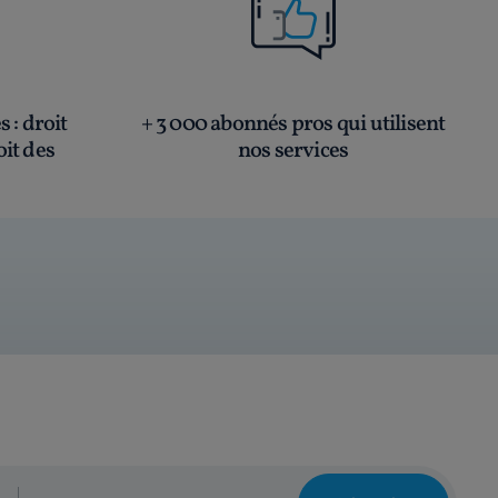
és
: droit
+ 3 000 abonnés pros qui utilisent
oit des
nos services