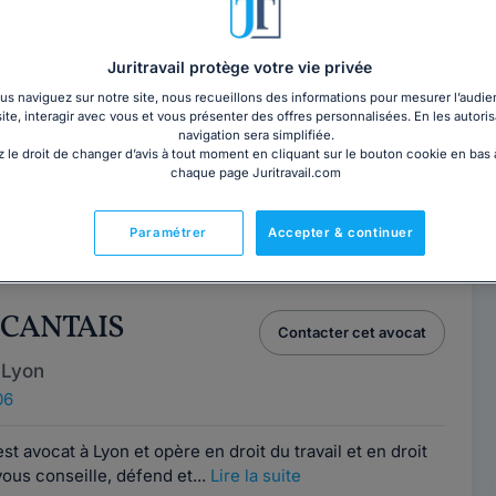
ANDRA
Contacter ce cabinet
Juritravail protège votre vie privée
ULOS
s naviguez sur notre site, nous recueillons des informations pour mesurer l’audie
site, interagir avec vous et vous présenter des offres personnalisées. En les autoris
navigation sera simplifiée.
 Lyon
 le droit de changer d’avis à tout moment en cliquant sur le bouton cookie en bas
06
chaque page Juritravail.com
nces acquises auprès de cabinets d'avocats réputés,
Paramétrer
Accepter & continuer
t aux côtés des particuliers, dans...
Lire la suite
 CANTAIS
Contacter cet avocat
 Lyon
06
 avocat à Lyon et opère en droit du travail et en droit
 vous conseille, défend et...
Lire la suite