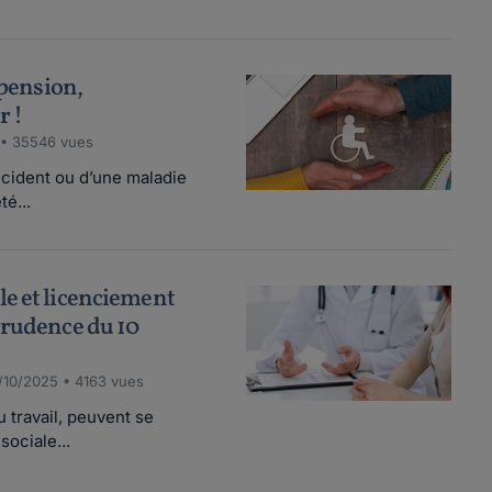
 pension,
r !
 • 35546 vues
ccident ou d’une maladie
té...
e et licenciement
prudence du 10
/10/2025 • 4163 vues
u travail, peuvent se
sociale...