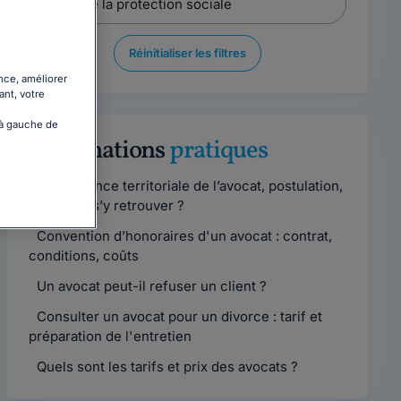
Réinitialiser les filtres
nce, améliorer
ant, votre
 à gauche de
Informations
pratiques
Compétence territoriale de l’avocat, postulation,
comment s’y retrouver ?
Convention d’honoraires d'un avocat : contrat,
conditions, coûts
Un avocat peut-il refuser un client ?
Consulter un avocat pour un divorce : tarif et
préparation de l'entretien
Quels sont les tarifs et prix des avocats ?