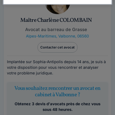
Maître Charlène COLOMBAIN
Avocat au barreau de Grasse
Alpes-Maritimes
,
Valbonne, 06560
Contacter cet avocat
Implantée sur Sophia-Antipolis depuis 14 ans, je suis à
votre disposition pour vous rencontrer et analyser
votre problème juridique.
Vous souhaitez rencontrer un avocat en
cabinet à Valbonne ?
Obtenez 3 devis d'avocats près de chez vous
sous 48 heures.