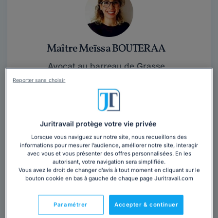
Maître Meïssa BOUTERAA
Avocat au barreau de Grasse
Alpes-Maritimes
,
Valbonne, 06560
Reporter sans choisir
8 années d'expérience
Contacter cet avocat
Juritravail protège votre vie privée
Lorsque vous naviguez sur notre site, nous recueillons des
Maître Meïssa BOUTERAA exerce depuis près de 5 ans
informations pour mesurer l’audience, améliorer notre site, interagir
avec vous et vous présenter des offres personnalisées. En les
dans les domaines du droit social (droit du travail, droit
autorisant, votre navigation sera simplifiée.
de la protection sociale), le...
Lire la suite
Vous avez le droit de changer d’avis à tout moment en cliquant sur le
bouton cookie en bas à gauche de chaque page Juritravail.com
Paramétrer
Accepter & continuer