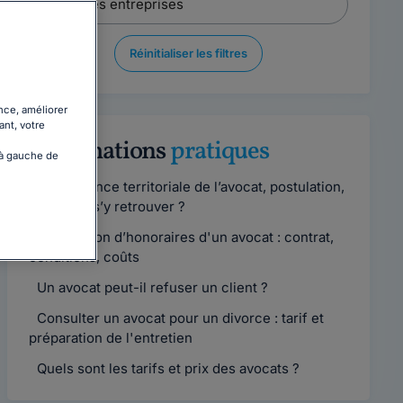
Réinitialiser les filtres
nce, améliorer
ant, votre
Informations
pratiques
 à gauche de
Compétence territoriale de l’avocat, postulation,
comment s’y retrouver ?
Convention d’honoraires d'un avocat : contrat,
conditions, coûts
Un avocat peut-il refuser un client ?
Consulter un avocat pour un divorce : tarif et
préparation de l'entretien
Quels sont les tarifs et prix des avocats ?