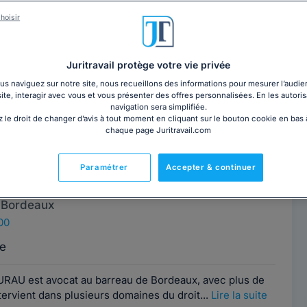
ELIGHA
Contacter cet avocat
hoisir
 Bordeaux
00
Juritravail protège votre vie privée
e
s naviguez sur notre site, nous recueillons des informations pour mesurer l’audie
site, interagir avec vous et vous présenter des offres personnalisées. En les autoris
navigation sera simplifiée.
octeur en droit et avocat au barreau de Bordeaux, in
 le droit de changer d’avis à tout moment en cliquant sur le bouton cookie en bas
me en contentieux sur différentes...
Lire la suite
chaque page Juritravail.com
Paramétrer
Accepter & continuer
Marc DUCOURAU
Contacter cet avocat
 Bordeaux
00
e
AU est avocat au barreau de Bordeaux, avec plus de
tervient dans plusieurs domaines du droit...
Lire la suite