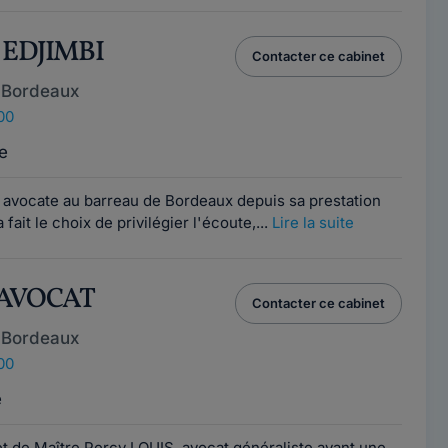
 EDJIMBI
Contacter ce cabinet
 Bordeaux
00
e
 avocate au barreau de Bordeaux depuis sa prestation
fait le choix de privilégier l'écoute,...
Lire la suite
 AVOCAT
Contacter ce cabinet
 Bordeaux
00
e
et de Maître Percy LOUIS, avocat généraliste ayant une