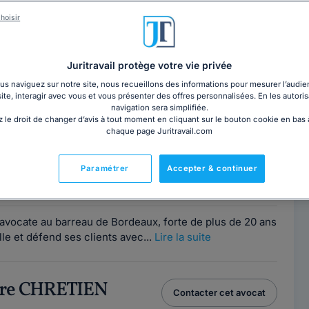
deaux
? Trouvez sur l'annuaire Juritravail l'avocat le mieux 
ail, recevez gratuitement jusqu'à 5 devis d'avocats pour un 
hoisir
RDV en cabinet. Vous pouvez aussi vous entretenir directement par téléphone avec un avocat en droit des étrangers au 
Juritravail protège votre vie privée
s naviguez sur notre site, nous recueillons des informations pour mesurer l’audie
site, interagir avec vous et vous présenter des offres personnalisées. En les autoris
navigation sera simplifiée.
e GALI
 le droit de changer d’avis à tout moment en cliquant sur le bouton cookie en bas
Contacter cet avocat
chaque page Juritravail.com
 Bordeaux
00
Paramétrer
Accepter & continuer
ce
avocate au barreau de Bordeaux, forte de plus de 20 ans
le et défend ses clients avec...
Lire la suite
dre CHRETIEN
Contacter cet avocat