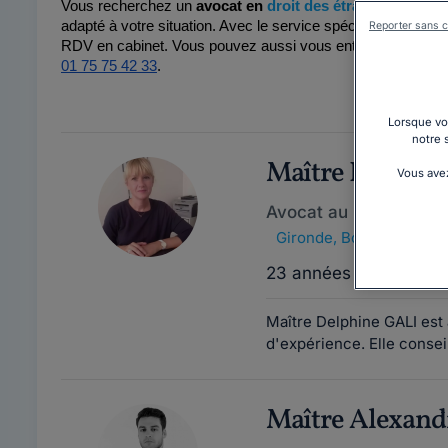
Vous recherchez un 
avocat en 
droit des étrangers à Bor
adapté à votre situation. Avec le service spécialisé Juritrav
Reporter sans c
01 75 75 42 33
.
Lorsque vou
notre 
Maître Delphin
Vous avez
Avocat au barreau de
Gironde
,
Bordeaux, 330
23 années d'expérien
Maître Delphine GALI est 
d'expérience. Elle conseil
Maître Alexan