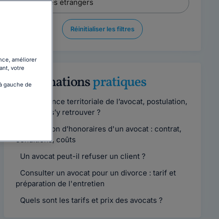
Réinitialiser les filtres
nce, améliorer
ant, votre
Informations
pratiques
 à gauche de
Compétence territoriale de l’avocat, postulation,
comment s’y retrouver ?
Convention d’honoraires d'un avocat : contrat,
conditions, coûts
Un avocat peut-il refuser un client ?
Consulter un avocat pour un divorce : tarif et
préparation de l'entretien
Quels sont les tarifs et prix des avocats ?