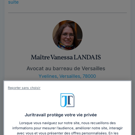
suite
Maître Vanessa LANDAIS
Avocat au barreau de Versailles
Yvelines
,
Versailles, 78000
14 années d'expérience
Reporter sans choisir
Contacter cet avocat
Juritravail protège votre vie privée
Le cabinet de Maître Vanessa LANDAIS, avocat à
Lorsque vous naviguez sur notre site, nous recueillons des
Versailles, dans les Yvelines (78), intervient à vos côtés
informations pour mesurer l’audience, améliorer notre site, interagir
dans tous les litiges de la vie...
Lire la suite
avec vous et vous présenter des offres personnalisées. En les