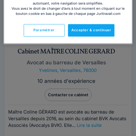
autorisant, votre navigation sera simplifiée.
Vous avez le droit de changer d’avis à tout moment en cliquant sur le
bouton cookie en bas à gauche de chaque page Juritravail.com
Paramétrer
Accepter & continuer
Cabinet MAÎTRE COLINE GERARD
Avocat au barreau de Versailles
Yvelines
,
Versailles, 78000
10 années d'expérience
Contacter ce cabinet
Maître Coline GÉRARD est avocate au barreau de
Versailles depuis 2016, au sein du cabinet BVK Avocats
Associés (Avocalys BVK). Elle...
Lire la suite