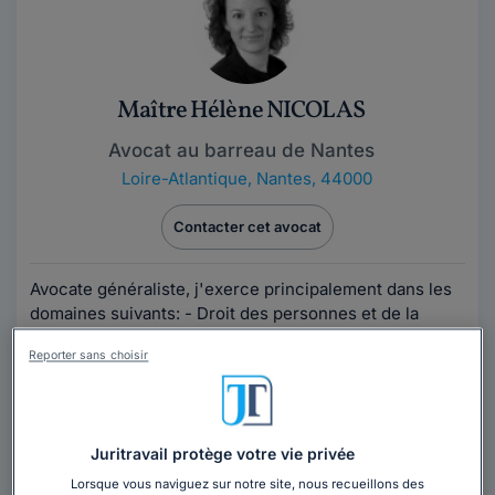
Maître Hélène NICOLAS
Avocat au barreau de Nantes
Loire-Atlantique
,
Nantes, 44000
Contacter cet avocat
Avocate généraliste, j'exerce principalement dans les
domaines suivants: - Droit des personnes et de la
famille (divorce, séparation,...
Lire la suite
Reporter sans choisir
Juritravail protège votre vie privée
Lorsque vous naviguez sur notre site, nous recueillons des