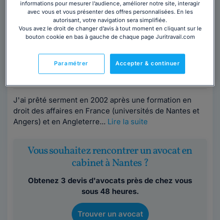
informations pour mesurer l’audience, améliorer notre site, interagir
avec vous et vous présenter des offres personnalisées. En les
Maître Yann CASTEL
autorisant, votre navigation sera simplifiée.
Vous avez le droit de changer d’avis à tout moment en cliquant sur le
Avocat au barreau de Nantes
bouton cookie en bas à gauche de chaque page Juritravail.com
Loire-Atlantique
,
Nantes, 44000
Paramétrer
Accepter & continuer
Contacter cet avocat
J'ai prêté serment en 2002 après une formation en
droit des affaires en France (universités de Nantes et
Angers) et en Angleterre...
Lire la suite
Vous souhaitez rencontrer un avocat en
cabinet à Nantes ?
Obtenez 3 devis d'avocats près de chez vous
sous 48 heures.
Trouver un avocat