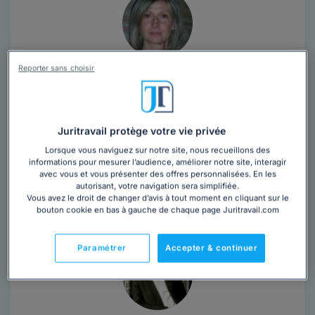
Reporter sans choisir
Maître Marilyne CAMASSES
Haute-Garonne
,
Toulouse, 31000
Contacter cet avocat
Juritravail protège votre vie privée
Lorsque vous naviguez sur notre site, nous recueillons des
informations pour mesurer l’audience, améliorer notre site, interagir
Mon Cabinet est généraliste, il s'adresse aux
avec vous et vous présenter des offres personnalisées. En les
particuliers ainsi qu'aux entreprises. De manière
autorisant, votre navigation sera simplifiée.
générale, le contentieux traité...
Lire la suite
Vous avez le droit de changer d’avis à tout moment en cliquant sur le
bouton cookie en bas à gauche de chaque page Juritravail.com
Paramétrer
Accepter & continuer