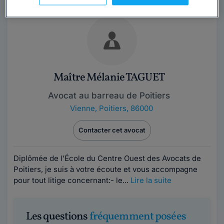
Maître Mélanie TAGUET
Avocat au barreau de Poitiers
Vienne
,
Poitiers, 86000
Contacter cet avocat
Diplômée de l’École du Centre Ouest des Avocats de
Poitiers, je suis à votre écoute et vous accompagne
pour tout litige concernant:- le...
Lire la suite
Les questions
fréquemment posées