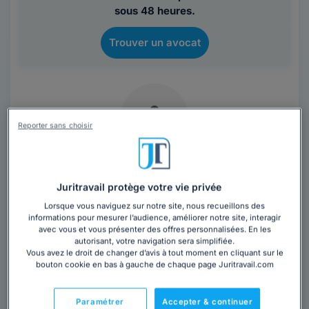
sous 48 heures.
Trouver un avocat
Reporter sans choisir
Cabinet ZARRIN BAKHSH ATIYEH
Juritravail protège votre vie privée
Haute-Garonne
,
Toulouse, 31000
Lorsque vous naviguez sur notre site, nous recueillons des
informations pour mesurer l’audience, améliorer notre site, interagir
Contacter ce cabinet
avec vous et vous présenter des offres personnalisées. En les
autorisant, votre navigation sera simplifiée.
Vous avez le droit de changer d’avis à tout moment en cliquant sur le
Exerçant à Toulouse depuis plusieurs années, Maître
bouton cookie en bas à gauche de chaque page Juritravail.com
ZARRIN BAKHSH assure la défense de ses clients en
poursuivant une dynamique fondée sur...
Lire la suite
Paramétrer
Accepter & continuer