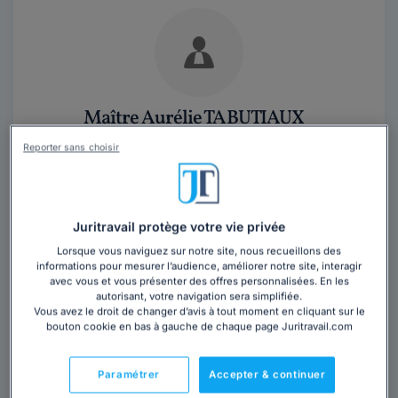
Maître Aurélie TABUTIAUX
Paris
,
Paris 17ème, 75017
Reporter sans choisir
Contacter cet avocat
Juritravail protège votre vie privée
J'exerce depuis 2006 en tant qu'avocat principalement
en matière contentieuse. Mes activités dominantes
Lorsque vous naviguez sur notre site, nous recueillons des
informations pour mesurer l’audience, améliorer notre site, interagir
sont le droit immobilier général et...
Lire la suite
avec vous et vous présenter des offres personnalisées. En les
autorisant, votre navigation sera simplifiée.
Vous avez le droit de changer d’avis à tout moment en cliquant sur le
bouton cookie en bas à gauche de chaque page Juritravail.com
Paramétrer
Accepter & continuer