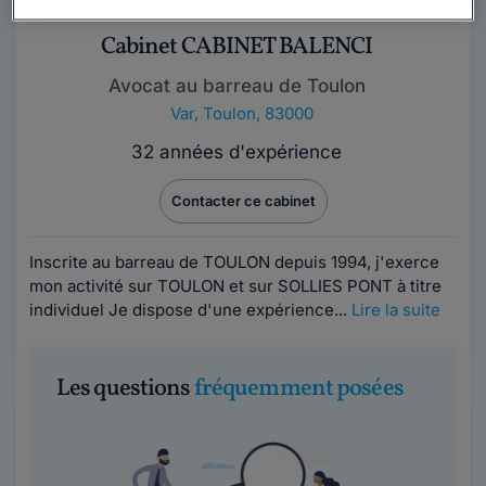
Cabinet CABINET BALENCI
Avocat au barreau de Toulon
Var
,
Toulon, 83000
32 années d'expérience
Contacter ce cabinet
Inscrite au barreau de TOULON depuis 1994, j'exerce
mon activité sur TOULON et sur SOLLIES PONT à titre
individuel Je dispose d'une expérience...
Lire la suite
Les questions
fréquemment posées