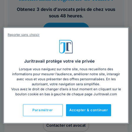
Obtenez 3 devis d'avocats près de chez vous
sous 48 heures.
Trouver un avocat
Reporter sans choisir
Juritravail protège votre vie privée
Lorsque vous naviguez sur notre site, nous recueillons des
informations pour mesurer l’audience, améliorer notre site, interagir
avec vous et vous présenter des offres personnalisées. En les
Maître Acher KRIEF
autorisant, votre navigation sera simplifiée.
Vous avez le droit de changer d’avis à tout moment en cliquant sur le
Avocat au barreau de Paris
bouton cookie en bas à gauche de chaque page Juritravail.com
Paris
,
Paris 8ème, 75008
Paramétrer
Accepter & continuer
13 années d'expérience
Contacter cet avocat