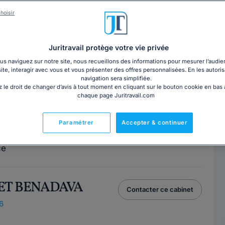
 DESTAING
Contacter cet avocat
hoisir
 Seine-Saint-Denis
y-Gargan, 93190
Juritravail protège votre vie privée
s naviguez sur notre site, nous recueillons des informations pour mesurer l’audie
site, interagir avec vous et vous présenter des offres personnalisées. En les autoris
lippe
navigation sera simplifiée.
Contacter cet avocat
 le droit de changer d’avis à tout moment en cliquant sur le bouton cookie en bas
chaque page Juritravail.com
Paris
Paramétrer
Accepter & continuer
2
ce
NET BENADAVA
Contacter ce cabinet
6