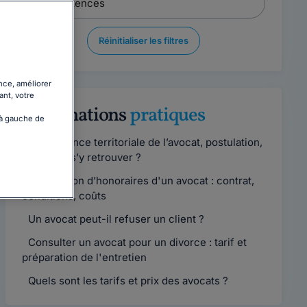
Réinitialiser les filtres
nce, améliorer
ant, votre
Informations
pratiques
 à gauche de
Compétence territoriale de l’avocat, postulation,
comment s’y retrouver ?
Convention d’honoraires d'un avocat : contrat,
conditions, coûts
Un avocat peut-il refuser un client ?
Consulter un avocat pour un divorce : tarif et
préparation de l'entretien
Quels sont les tarifs et prix des avocats ?