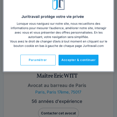
Obtenez 3 devis d'avocats près de chez vous
sous 48 heures.
Juritravail protège votre vie privée
Trouver un avocat
Lorsque vous naviguez sur notre site, nous recueillons des
informations pour mesurer l’audience, améliorer notre site, interagir
avec vous et vous présenter des offres personnalisées. En les
autorisant, votre navigation sera simplifiée.
Vous avez le droit de changer d’avis à tout moment en cliquant sur le
bouton cookie en bas à gauche de chaque page Juritravail.com
Paramétrer
Accepter & continuer
Maître Eric WITT
Avocat au barreau de Paris
Paris
,
Paris 17ème, 75017
56 années d'expérience
Contacter cet avocat