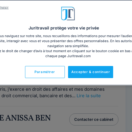
que N'DIAYE
Contacter cet avocat
hoisir
e Meaux
s, 77500
Juritravail protège votre vie privée
, j'ai développé une large expérience dans des fonctions
s naviguez sur notre site, nous recueillons des informations pour mesurer l’audie
site, interagir avec vous et vous présenter des offres personnalisées. En les autoris
mobilier. En qualité...
Lire la suite
navigation sera simplifiée.
 le droit de changer d’avis à tout moment en cliquant sur le bouton cookie en bas
chaque page Juritravail.com
sa ROSENMANN
Contacter cet avocat
Paramétrer
Accepter & continuer
7
is, j’exerce en droit des affaires et mes domaines
- droit commercial, bancaire et des...
Lire la suite
RE ANISSA BEN
Contacter ce cabinet