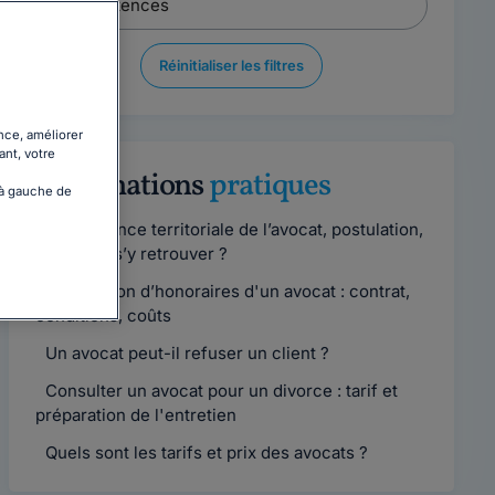
Réinitialiser les filtres
nce, améliorer
ant, votre
Informations
pratiques
 à gauche de
Compétence territoriale de l’avocat, postulation,
comment s’y retrouver ?
Convention d’honoraires d'un avocat : contrat,
conditions, coûts
Un avocat peut-il refuser un client ?
Consulter un avocat pour un divorce : tarif et
préparation de l'entretien
Quels sont les tarifs et prix des avocats ?