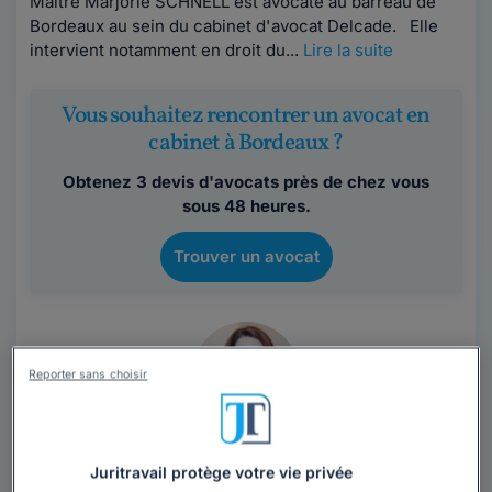
Maître Marjorie SCHNELL est avocate au barreau de
Bordeaux au sein du cabinet d'avocat Delcade. Elle
intervient notamment en droit du...
Lire la suite
Vous souhaitez rencontrer un avocat en
cabinet à Bordeaux ?
Obtenez 3 devis d'avocats près de chez vous
sous 48 heures.
Trouver un avocat
Reporter sans choisir
Cabinet SELARL SILEAS
Juritravail protège votre vie privée
Gironde
,
Bordeaux, 33000