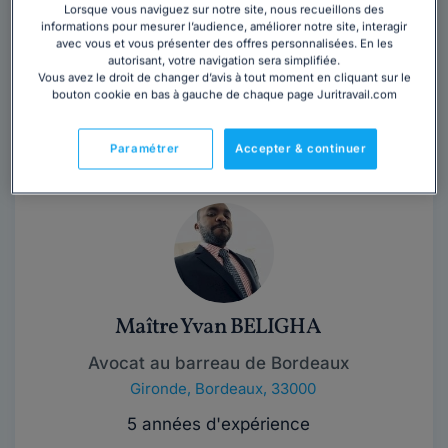
Lorsque vous naviguez sur notre site, nous recueillons des
informations pour mesurer l’audience, améliorer notre site, interagir
Contacter ce cabinet
avec vous et vous présenter des offres personnalisées. En les
autorisant, votre navigation sera simplifiée.
Vous avez le droit de changer d’avis à tout moment en cliquant sur le
bouton cookie en bas à gauche de chaque page Juritravail.com
Siléas est un Cabinet de conseil et de contentieux en
droit social. Plus précisément, le cabinet est spécialisé
en droit du travail, droit de...
Lire la suite
Paramétrer
Accepter & continuer
Maître Yvan BELIGHA
Avocat au barreau de Bordeaux
Gironde
,
Bordeaux, 33000
5 années d'expérience