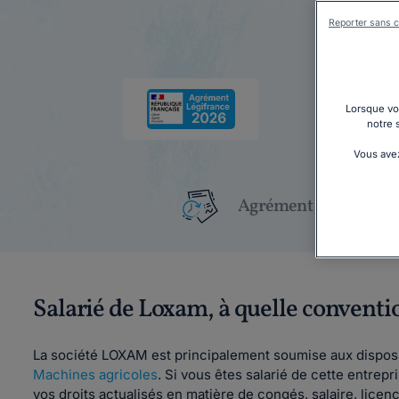
Reporter sans c
Lorsque vou
notre 
Vous avez
Agrément Légifrance
Salarié de Loxam, à quelle conventi
La société LOXAM est principalement soumise aux disposi
Machines agricoles
. Si vous êtes salarié de cette entrepr
vos droits actualisés en matière de congés, salaire, licen