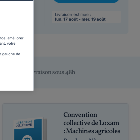
/08/2026
chat
 max par
Livraison estimée :
lun. 17 août - mer. 19 août
nce, améliorer
ant, votre
 à gauche de
Livraison sous 48h
Convention
collective de Loxam
: Machines agricoles