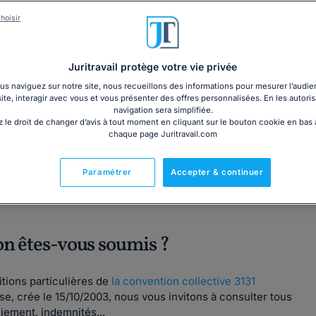
Garantie à jour au 09
Imprimé le jour de l'a
hoisir
Livre + PDF
Expédition en 24/48h
Chronopost
30,60€ TTC
Juritravail protège votre vie privée
s naviguez sur notre site, nous recueillons des informations pour mesurer l’audie
site, interagir avec vous et vous présenter des offres personnalisées. En les autoris
navigation sera simplifiée.
 le droit de changer d’avis à tout moment en cliquant sur le bouton cookie en bas
chaque page Juritravail.com
Fabriqué en France
Paramétrer
Accepter & continuer
on êtes-vous soumis ?
tions particulières de
la convention collective 3131
ise, crée le 15/10/2003, nous vous invitons à consulter tous
ciement, indemnités...