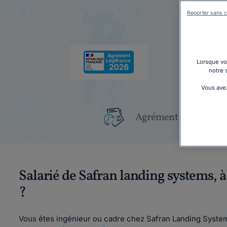
Reporter sans c
Lorsque vou
notre 
Vous avez
Agrément Légifrance
Salarié de Safran landing systems, 
?
Vous êtes ingénieur ou cadre chez Safran Landing Syst