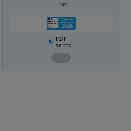
3025
PDF
3€ TTC