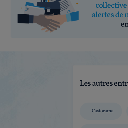
collective
alertes de 
em
Les autres ent
Castorama