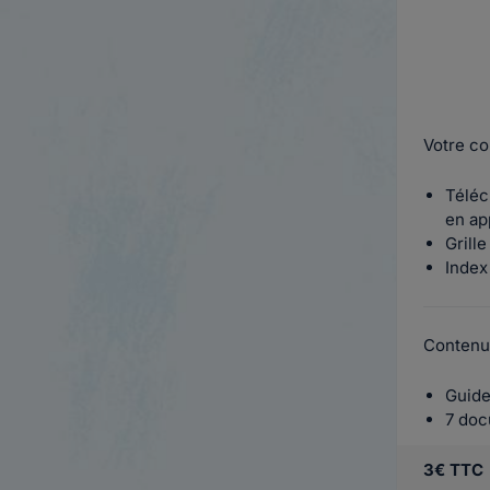
Votre co
Téléc
en ap
Grille
Index 
Contenus
Guide
7 doc
3€ TTC