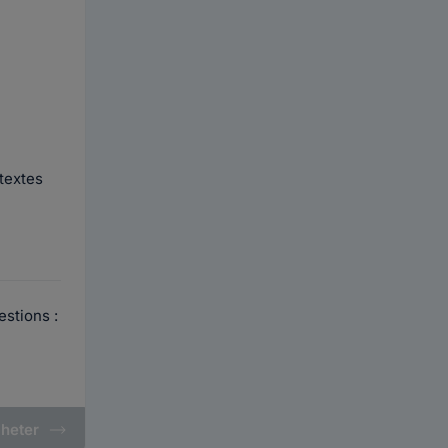
textes
stions :
heter