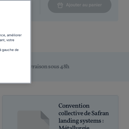
Ajouter au panier
nce, améliorer
ant, votre
 à gauche de
Livraison sous 48h
Convention
collective de Safran
landing systems :
Métallurgie