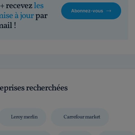
+ recevez
les
Abonnez-vous
mise à jour
par
ail !
reprises recherchées
Leroy merlin
Carrefour market