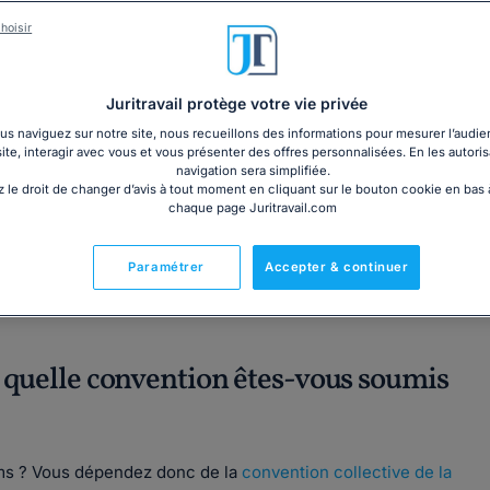
PDF
Licence DILA - Legifrance
hoisir
3€ TTC
Texte intégral
Juritravail protège votre vie privée
s naviguez sur notre site, nous recueillons des informations pour mesurer l’audie
site, interagir avec vous et vous présenter des offres personnalisées. En les autoris
navigation sera simplifiée.
 le droit de changer d’avis à tout moment en cliquant sur le bouton cookie en bas
chaque page Juritravail.com
Fabriqué en France
Paramétrer
Accepter & continuer
à quelle convention êtes-vous soumis
ems ? Vous dépendez donc de la
convention collective de la