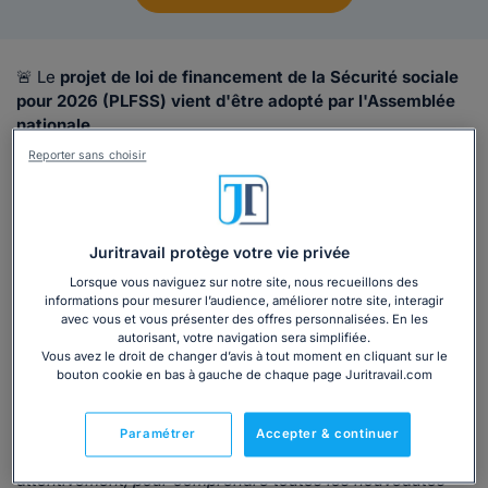
🚨
Le
projet de loi de financement de la Sécurité sociale
pour 2026 (PLFSS) vient d'être adopté par l'Assemblée
nationale
.
Reporter sans choisir
Les députés avaient le dernier mot sur ce texte qui vient
d'être
adopté de manière définitive
, ce mardi 16
décembre 2025 aux alentours de 18h30.
Il a ainsi été approuvé, avec :
Juritravail protège votre vie privée
247 voix "pour" ;
Lorsque vous naviguez sur notre site, nous recueillons des
232 voix "contre" ;
informations pour mesurer l’audience, améliorer notre site, interagir
avec vous et vous présenter des offres personnalisées. En les
569 votants ;
autorisant, votre navigation sera simplifiée.
479 votes exprimés.
Vous avez le droit de changer d’avis à tout moment en cliquant sur le
bouton cookie en bas à gauche de chaque page Juritravail.com
⚖
Nous vous expliquons les mesures principales de ce
projet, dans notre article dédié :
PLFSS 2026 - projet de
loi de financement de la Sécurité sociale pour 2026 : les
Paramétrer
Accepter & continuer
principales mesures
! N'hésitez pas à le lire
attentivement, pour comprendre toutes les nouveautés