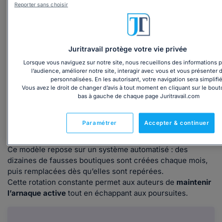
Dans de nombreux cas, le site
disparaît ou change de
Reporter sans choisir
nom
quelques semaines après les premières ventes,
rendant toute réclamation impossible.
Une fraude numérique typique des
Juritravail protège votre vie privée
escroqueries modernes
Lorsque vous naviguez sur notre site, nous recueillons des informations 
l’audience, améliorer notre site, interagir avec vous et vous présenter 
Une analyse plus poussée montre
personnalisées. En les autorisant, votre navigation sera simplifié
Vous avez le droit de changer d’avis à tout moment en cliquant sur le bou
que
MoniqueBonnet.store
partage son code source et sa
bas à gauche de chaque page Juritravail.com
structure avec plusieurs sites fermés pour fraude. Photos,
slogans et fiches produits sont identiques, seuls le nom et
le logo changent.
Paramétrer
Accepter & continuer
Ce modèle repose sur un système automatisé : des
dizaines de fausses boutiques sont créées chaque mois,
puis remplacées dès qu’elles sont repérées.
Cette rotation constante permet aux auteurs de
maintenir
l’arnaque active
tout en échappant aux poursuites.