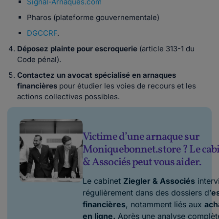
Signal-Arnaques.com
Pharos (plateforme gouvernementale)
DGCCRF
.
Déposez plainte pour escroquerie
(article 313-1 du
Code pénal).
Contactez un avocat spécialisé en arnaques
financières
pour étudier les voies de recours et les
actions collectives possibles.
Victime d’une arnaque sur
Moniquebonnet.store ? Le cabi
& Associés peut vous aider.
Le cabinet
Ziegler & Associés
interv
régulièrement dans des dossiers d’
e
financières
, notamment liés aux
ach
en ligne.
Après une analyse complèt