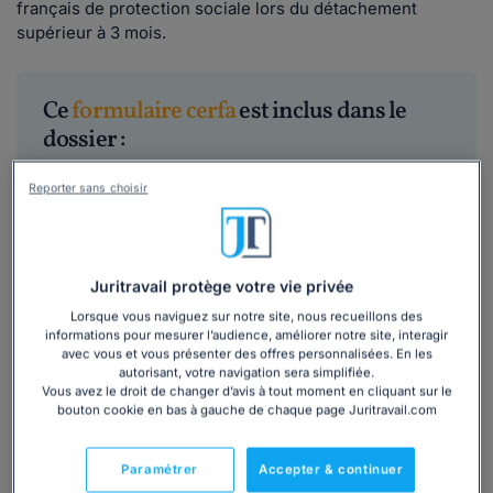
français de protection sociale lors du détachement
supérieur à 3 mois.
Ce
formulaire cerfa
est inclus dans le
dossier :
Reporter sans choisir
Accueillir ou détacher un salarié (UE, hors
UE) : évitez les erreurs !
21 606
utilisateurs ont consulté ce dossier
Juritravail protège votre vie privée
Lorsque vous naviguez sur notre site, nous recueillons des
Découvrir
le dossier
informations pour mesurer l’audience, améliorer notre site, interagir
avec vous et vous présenter des offres personnalisées. En les
autorisant, votre navigation sera simplifiée.
Vous avez le droit de changer d’avis à tout moment en cliquant sur le
bouton cookie en bas à gauche de chaque page Juritravail.com
Paramétrer
Accepter & continuer